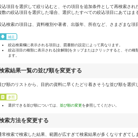
絞込項目を選択して絞り込むと、その項目を追加条件として再検索され
複数の絞込項目を選択した場合、選択したすべての絞込項目にあてはま
絞込検索の項目は、資料種別や著者、出版年、所在など、さまざまな項
補足
絞込検索欄に表示される項目は、図書館の設定によって異なります。
絞込項目の種類に表示される[全解除]をタップまたはクリックすると、その種
ます。
検索結果一覧の並び順を変更する
並び順のリストから、目的の資料に早くたどり着きそうな並び順を選択
参照
選択できる並び順については、
並び順の変更
を参照してください。
検索方法を変更する
通常検索で検索した結果、範囲が広すぎて検索結果が多くなりすぎてし