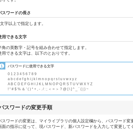
パスワードの長さ
6文字以上で指定します。
使用できる文字
半角の英数字・記号を組み合わせて指定します。
使用できる文字は、以下のとおりです。
パスワードに使用できる文字
0 1 2 3 4 5 6 7 8 9
a b c d e f g h i j k l m n o p q r s t u v w x y z
A B C D E F G H I J K L M N O P Q R S T U V W X Y Z
! “ # $ % ＆ ' ( ) * + , - . / : ; ＜ = ＞ ? @ [ \ ] ^ _ ` { | } ~
パスワードの変更手順
パスワードの変更は、マイライブラリの個人設定欄から、パスワード変
画面の指示に従って、現パスワード、新パスワードを入力して変更して